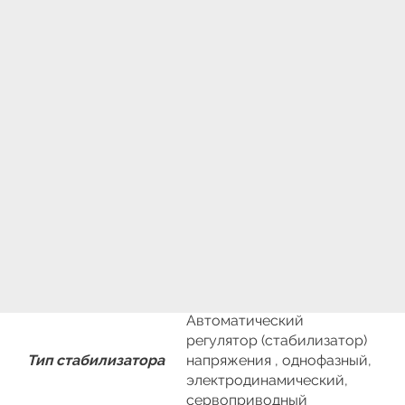
значительные перепады уровня напряжения.
Ortea Vega 2000-15 / 1500-20
- стабилизатор
напряжения однофазный, предназначенный для
подключения в быту или на промышленных
объектах. Стабилизатор напряжения Ortea Vega
2000-15 / 1500-20 выпускается одновременно с
двумя диапазонами подключения по входу: ±15% /
±20%. Необходимый диапазон выбирается путем
подсоединения к нужным контактам.
Таблица основных
технических
параметров
стабилизатора Ortea
Vega 2000-15 / 1500-
20
Автоматический
регулятор (стабилизатор)
Тип стабилизатора
напряжения , однофазный,
электродинамический,
сервоприводный