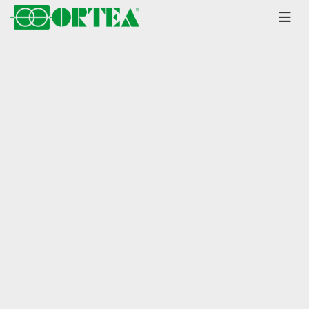
Главная
Каталог
Стабилизаторы
Vega
серия до 25 кВА
±15% / ±20% диапазон
Стабилизатор напряжения