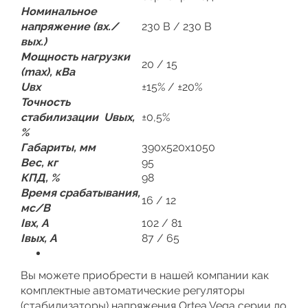
Номинальное
напряжение (вх./
230 В / 230 В
вых.)
Мощность нагрузки
20 / 15
(max), кВа
Uвх
±15% / ±20%
Точность
стабилизации Uвых,
±0,5%
%
Габариты, мм
390x520x1050
Вес, кг
95
КПД, %
98
Время срабатывания,
16 / 12
мс/В
Iвх, А
102 / 81
Iвых, А
87 / 65
Вы можете приобрести в нашей компании как
комплектные автоматические регуляторы
(стабилизаторы) напряжения Ortea Vega серии до