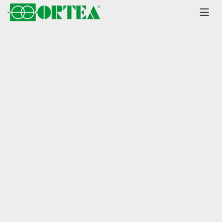
Главная
Каталог
Стабилизаторы
Orion
Plus серия до 1000 кВА
±10% диапазон
Стабилизатор напряжения
Ortea Orion Plus 450-10