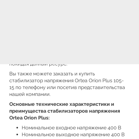
Вы можете приобрести в нашей компании как
комплектные автоматические регуляторы
(стабилизаторы) напряжения Orion Plus Ortea, так
и комплектующие и запасные части на
необходимую Вам технику. Составить заявку на
необходимые трёхфазные стабилизаторы
напряжения
Orion Plus
105-15
Вы сможете
на специализированной странице | Заказов, не
покидая данный ресурс.
Вы также можете заказать и купить
стабилизатор напряжения Ortea Orion Plus 105-
15 по телефону или посетив представительства
нашей компании.
Основные технические характеристики и
преимущества стабилизаторов напряжения
Ortea Orion Plus:
Номинальное входное напряжение 400 В
Номинальное выходное напряжение 400 В