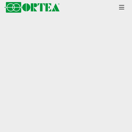
Главная
Каталог
Стабилизаторы
Orion
Plus серия до 1000 кВА
±25% диапазон
Стабилизатор напряжения
Ortea Orion Plus 400-25