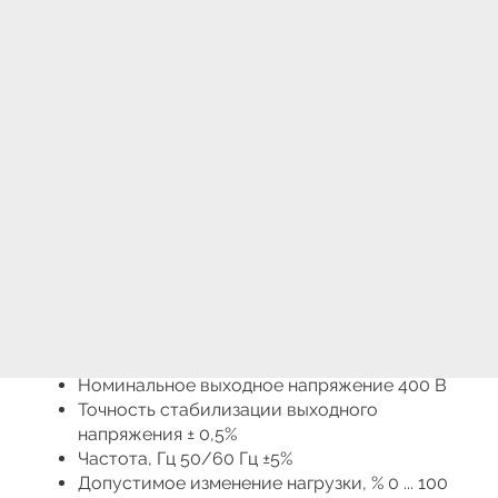
(стабилизаторы) напряжения Sirius Y Ortea, так и
комплектующие и запасные части на
необходимую Вам технику ORTEA. Составить
заявку на необходимые стабилизаторы
напряжения
Sirius Y80-25
Вы сможете
на специализированной странице | Заказов, не
покидая данный ресурс.
Вы также можете заказать и купить регулятор
напряжения Ortea Sirius Y80-25 по телефону или
посетив представительства нашей компании.
Основные технические характеристики и
преимущества стабилизаторов напряжения
Ortea Sirius Y:
Номинальное входное напряжение 400 В
Номинальное выходное напряжение 400 В
Точность стабилизации выходного
напряжения ± 0,5%
Частота, Гц 50/60 Гц ±5%
Допустимое изменение нагрузки, % 0 ... 100