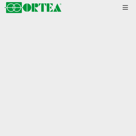
Главная
Каталог
Стабилизаторы
Sirius Y
серия до 6000 кВА
±25% диапазон
Стабилизатор напряжения
Ortea Sirius Y80-25