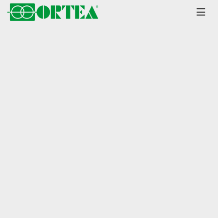
Главная
Каталог
Стабилизаторы
Sirius Y
серия до 6000 кВА
±30% диапазон
Стабилизатор напряжения
Ortea Sirius Y125-30