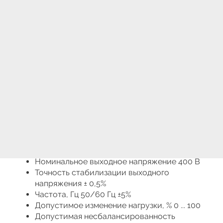
комплектующие и запасные части на
необходимую Вам технику ORTEA. Составить
заявку на необходимые стабилизаторы
напряжения
Sirius Y
125-30
Вы сможете
на специализированной странице | Заказов, не
покидая данный ресурс.
Вы также можете заказать и купить регулятор
напряжения Ortea Sirius Y125-30 по телефону или
посетив представительства нашей компании.
Основные технические характеристики и
преимущества стабилизаторов напряжения
Ortea Sirius Y:
Номинальное входное напряжение 400 В
Номинальное выходное напряжение 400 В
Точность стабилизации выходного
напряжения ± 0,5%
Частота, Гц 50/60 Гц ±5%
Допустимое изменение нагрузки, % 0 ... 100
Допустимая несбалансированность