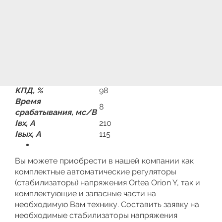
Мощность нагрузки
80
(max), кВа
Uвх
-45% / +15%
Точность
стабилизации Uвых,
±0,5%
%
Габариты, мм
1200x830x1700
Вес, кг
1250
КПД, %
98
Время
8
срабатывания, мс/В
Iвх, А
210
Iвых, А
115
Вы можете приобрести в нашей компании как
комплектные автоматические регуляторы
(стабилизаторы) напряжения Ortea Orion Y, так и
комплектующие и запасные части на
необходимую Вам технику. Составить заявку на
необходимые стабилизаторы напряжения