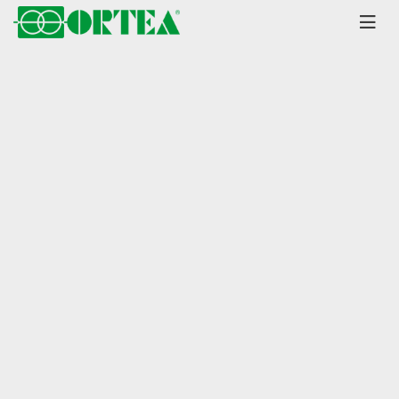
Главная
Каталог
Стабилизаторы
Orion Y
серия до 230 кВА
+15% / -45% диапазон
Стабилизатор напряжения
Ortea Orion Y80-15 / 45